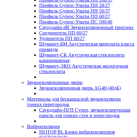
Профиль Gyproc-Ультра ПН 28/27
Профиль Gyproc-Ультра ПН 50/37
Профиль Gyproc-Ультра ПП 60/27
Профиль Gyproc-Ультра ПС 100/40
Саундлайн-dB Звукоизоляционный триплекс
Соединитель ПП 60/27
Удлинитель ПП 60/27
Шуманет-БМ Акустическая минплита класса
премиум
Шуманет-СК Акустическая стеклоплита
кашированная
Шуманет-ЭКО Акустическая экологичная
стеклоплита
Звукоизоляционные двери
Звукоизоляционная дверь AG40 (40дБ)
Материалы для бескаркасной звукоизоляции
тонких перегородок
Саундлайн-ПГП Супер, звукоизолирующая
панель для тонких стен и перегородок
Виброизоляция
ISOTOP BL Блоки виброизоляторов