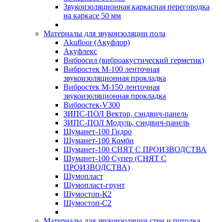
Звукоизоляционная каркасная перегородка
на каркасе 50 мм
Материалы для звукоизоляции пола
Akufloor (Акуфлор)
Акуфлекс
Вибросил (виброакустический герметик)
Вибростек М-100 ленточная
звукоизоляционная прокладка
Вибростек М-150 ленточная
звукоизоляционная прокладка
Вибростек-V300
ЗИПС-ПОЛ Вектор, сэндвич-панель
ЗИПС-ПОЛ Модуль, сэндвич-панель
Шуманет-100 Гидро
Шуманет-100 Комби
Шуманет-100 СНЯТ С ПРОИЗВОДСТВА
Шуманет-100 Супер (СНЯТ С
ПРОИЗВОДСТВА)
Шумопласт
Шумопласт-грунт
Шумостоп-К2
Шумостоп-С2
Материалы для звукоизоляции стен и потолка