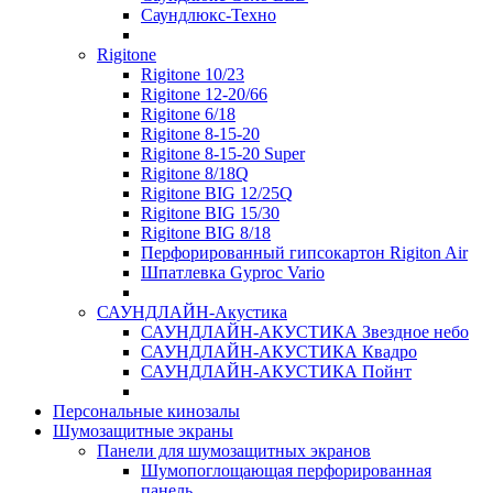
Саундлюкс-Техно
Rigitone
Rigitone 10/23
Rigitone 12-20/66
Rigitone 6/18
Rigitone 8-15-20
Rigitone 8-15-20 Super
Rigitone 8/18Q
Rigitone BIG 12/25Q
Rigitone BIG 15/30
Rigitone BIG 8/18
Перфорированный гипсокартон Rigiton Air
Шпатлевка Gyproc Vario
САУНДЛАЙН-Акустика
САУНДЛАЙН-АКУСТИКА Звездное небо
САУНДЛАЙН-АКУСТИКА Квадро
САУНДЛАЙН-АКУСТИКА Пойнт
Персональные кинозалы
Шумозащитные экраны
Панели для шумозащитных экранов
Шумопоглощающая перфорированная
панель