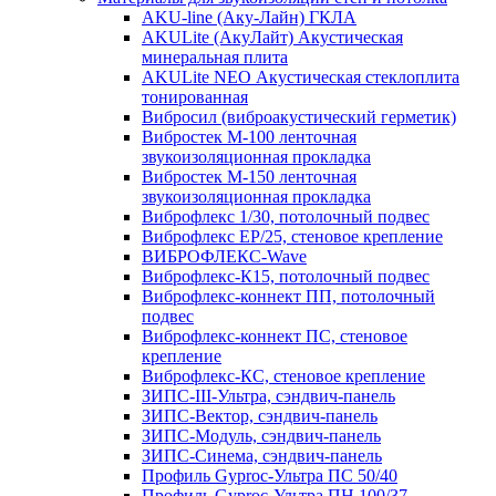
AKU-line (Aку-Лайн) ГКЛА
AKULite (АкуЛайт) Акустическая
минеральная плита
AKULite NEO Акустическая стеклоплита
тонированная
Вибросил (виброакустический герметик)
Вибростек М-100 ленточная
звукоизоляционная прокладка
Вибростек М-150 ленточная
звукоизоляционная прокладка
Виброфлекс 1/30, потолочный подвес
Виброфлекс EP/25, стеновое крепление
ВИБРОФЛЕКС-Wave
Виброфлекс-К15, потолочный подвес
Виброфлекс-коннект ПП, потолочный
подвес
Виброфлекс-коннект ПС, стеновое
крепление
Виброфлекс-КС, стеновое крепление
ЗИПС-III-Ультра, сэндвич-панель
ЗИПС-Вектор, сэндвич-панель
ЗИПС-Модуль, сэндвич-панель
ЗИПС-Синема, сэндвич-панель
Профиль Gyproc-Ультра ПC 50/40
Профиль Gyproc-Ультра ПН 100/37