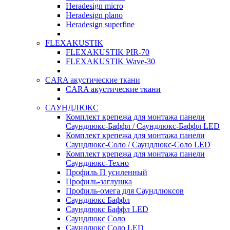
Heradesign micro
Heradesign plano
Heradesign superfine
FLEXAKUSTIK
FLEXAKUSTIK PIR-70
FLEXAKUSTIK Wave-30
CARA акустические ткани
CARA акустические ткани
САУНДЛЮКС
Комплект крепежа для монтажа панели
Саундлюкс-Баффл / Саундлюкс-Баффл LED
Комплект крепежа для монтажа панели
Саундлюкс-Соло / Саундлюкс-Соло LED
Комплект крепежа для монтажа панели
Саундлюкс-Техно
Профиль П усиленный
Профиль-заглушка
Профиль-омега для Саундлюксов
Саундлюкс Баффл
Саундлюкс Баффл LED
Саундлюкс Соло
Саундлюкс Соло LED