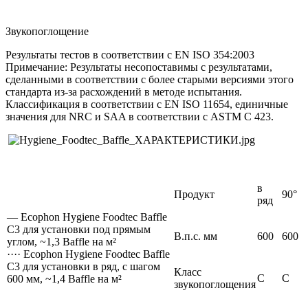
Звукопоглощение
Результаты тестов в соответствии с EN ISO 354:2003
Примечание: Результаты несопоставимы с результатами,
сделанными в соответствии с более старыми версиями этого
стандарта из-за расхождений в методе испытания.
Классификация в соответствии с EN ISO 11654, единичные
значения для NRC и SAA в соответствии с ASTM C 423.
в
Продукт
90°
ряд
— Ecophon Hygiene Foodtec Baffle
C3 для установки под прямым
В.п.с. мм
600
600
углом, ~1,3 Baffle на м²
···· Ecophon Hygiene Foodtec Baffle
C3 для установки в ряд, c шагом
Класс
С
С
600 мм, ~1,4 Baffle на м²
звукопоглощения