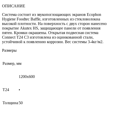
ОПИСАНИЕ
Система состоит из звукопоглощающих экранов Ecophon
Hygiene Foodtec Baffle, изготовленных из стекловолокна
высокой плотности. На поверхность с двух сторон нанесено
покрытие Akutex HS, защищающее панели от появления
пятен. Кромки окрашены. Открытая подвесная система
Connect T24 C3 изготовлена из оцинкованной стали,
устойчивой к появлению коррозии. Вес системы 3-4кг/м2.
Размеры
Размер, мм
1200x600
T24
•
Толщина
50