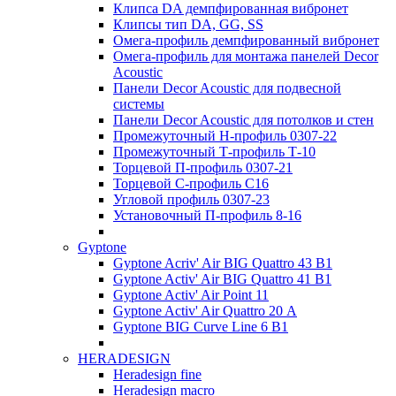
Клипса DA демпфированная вибронет
Клипсы тип DA, GG, SS
Омега-профиль демпфированный вибронет
Омега-профиль для монтажа панелей Decor
Acoustic
Панели Decor Acoustic для подвесной
системы
Панели Decor Acoustic для потолков и стен
Промежуточный Н-профиль 0307-22
Промежуточный Т-профиль Т-10
Торцевой П-профиль 0307-21
Торцевой С-профиль С16
Угловой профиль 0307-23
Установочный П-профиль 8-16
Gyptone
Gyptone Acriv' Air BIG Quattro 43 В1
Gyptone Activ' Air BIG Quattro 41 B1
Gyptone Activ' Air Point 11
Gyptone Activ' Air Quattro 20 А
Gyptone BIG Curve Line 6 B1
HERADESIGN
Heradesign fine
Heradesign macro