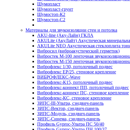
Шумопласт
Шумопласт-грунт
Шумостоп-К2
Шумостоп-С2
Материалы для звукоизоляции стен и потолка
AKU-line (Aку-Лайн) ГКЛА
AKULite (АкуЛайт) Акустическая минеральна
AKULite NEO Акустическая стеклоплита тон
Вибросил (виброакустический герметик)
Вибростек М-100 ленточная звукоизоляционн
Вибростек М-150 ленточная звукоизоляционн
Виброфлекс 1/30, потолочный подвес
Виброфлекс EP/25, стеновое крепление
ВИБРОФЛЕКС-Wave
Виброфлекс-К15, потолочный подвес
Виброфлекс-коннект ПП, потолочный подвес
Виброфлекс-коннект ПС, стеновое крепление
Виброфлекс-КС, стеновое крепление
ЗИПС-III-Ультра, сэндвич-панель
ЗИПС-Вектор, сэндвич-панель
ЗИПС-Модуль, сэндвич-панель
ЗИПС-Синема, сэндвич-панель
Профиль Gyproc-Ультра ПC 50/40
Профиль Gyproc-Ультра ПН 100/37