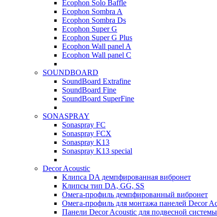
Ecophon Solo Baffle
Ecophon Sombra A
Ecophon Sombra Ds
Ecophon Super G
Ecophon Super G Plus
Ecophon Wall panel A
Ecophon Wall panel C
SOUNDBOARD
SoundBoard Extrafine
SoundBoard Fine
SoundBoard SuperFine
SONASPRAY
Sonaspray FC
Sonaspray FCX
Sonaspray K13
Sonaspray K13 special
Decor Acoustic
Клипса DA демпфированная вибронет
Клипсы тип DA, GG, SS
Омега-профиль демпфированный вибронет
Омега-профиль для монтажа панелей Decor Ac
Панели Decor Acoustic для подвесной системы