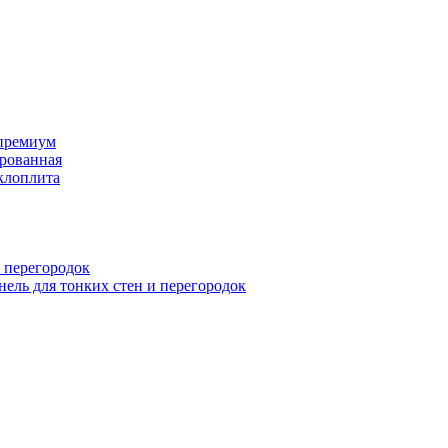
премиум
рованная
клоплита
 перегородок
ель для тонких стен и перегородок