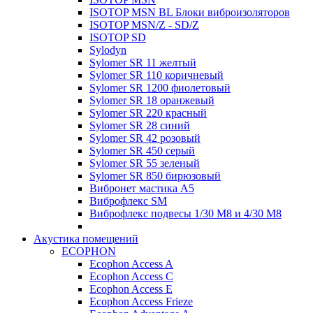
ISOTOP MSN BL Блоки виброизоляторов
ISOTOP MSN/Z - SD/Z
ISOTOP SD
Sylodyn
Sylomer SR 11 желтый
Sylomer SR 110 коричневый
Sylomer SR 1200 фиолетовый
Sylomer SR 18 оранжевый
Sylomer SR 220 красный
Sylomer SR 28 синий
Sylomer SR 42 розовый
Sylomer SR 450 серый
Sylomer SR 55 зеленый
Sylomer SR 850 бирюзовый
Вибронет мастика А5
Виброфлекс SM
Виброфлекс подвесы 1/30 М8 и 4/30 М8
Акустика помещений
ECOPHON
Ecophon Access A
Ecophon Access C
Ecophon Access E
Ecophon Access Frieze