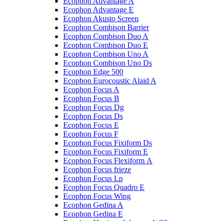
Ecophon Advantage A
Ecophon Advantage E
Ecophon Akusto Screen
Ecophon Combison Barrier
Ecophon Combison Duo A
Ecophon Combison Duo E
Ecophon Combison Uno A
Ecophon Combison Uno Ds
Ecophon Edge 500
Ecophon Eurocoustic Alaid A
Ecophon Focus A
Ecophon Focus B
Ecophon Focus Dg
Ecophon Focus Ds
Ecophon Focus E
Ecophon Focus F
Ecophon Focus Fixiform Ds
Ecophon Focus Fixiform E
Ecophon Focus Flexiform А
Ecophon Focus frieze
Ecophon Focus Lp
Ecophon Focus Quаdro E
Ecophon Focus Wing
Ecophon Gedina A
Ecophon Gedina E