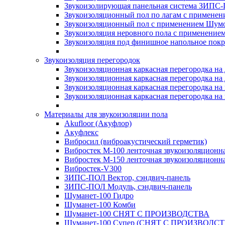
Звукоизолирующая панельная система ЗИПС-
Звукоизоляционный пол по лагам с применени
Звукоизоляционный пол с применением Шумос
Звукоизоляция неровного пола с применени
Звукоизоляция под финишное напольное пок
Звукоизоляция перегородок
Звукоизоляционная каркасная перегородка на
Звукоизоляционная каркасная перегородка на
Звукоизоляционная каркасная перегородка на 
Звукоизоляционная каркасная перегородка на 
Материалы для звукоизоляции пола
Akufloor (Акуфлор)
Акуфлекс
Вибросил (виброакустический герметик)
Вибростек М-100 ленточная звукоизоляционн
Вибростек М-150 ленточная звукоизоляционн
Вибростек-V300
ЗИПС-ПОЛ Вектор, сэндвич-панель
ЗИПС-ПОЛ Модуль, сэндвич-панель
Шуманет-100 Гидро
Шуманет-100 Комби
Шуманет-100 СНЯТ С ПРОИЗВОДСТВА
Шуманет-100 Супер (СНЯТ С ПРОИЗВОДСТ