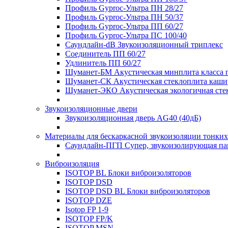
Профиль Gyproc-Ультра ПН 28/27
Профиль Gyproc-Ультра ПН 50/37
Профиль Gyproc-Ультра ПП 60/27
Профиль Gyproc-Ультра ПС 100/40
Саундлайн-dB Звукоизоляционный триплекс
Соединитель ПП 60/27
Удлинитель ПП 60/27
Шуманет-БМ Акустическая минплита класса 
Шуманет-СК Акустическая стеклоплита каши
Шуманет-ЭКО Акустическая экологичная сте
Звукоизоляционные двери
Звукоизоляционная дверь AG40 (40дБ)
Материалы для бескаркасной звукоизоляции тонких
Саундлайн-ПГП Супер, звукоизолирующая пан
Виброизоляция
ISOTOP BL Блоки виброизоляторов
ISOTOP DSD
ISOTOP DSD BL Блоки виброизоляторов
ISOTOP DZE
Isotop FP 1-9
ISOTOP FP/K
ISOTOP MSN