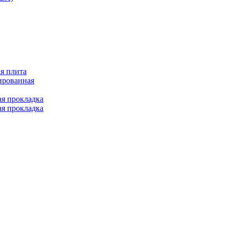
я плита
ированная
ая прокладка
ая прокладка