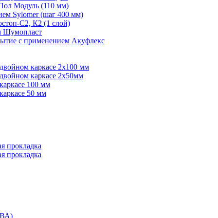
Пол Модуль (110 мм)
ем Sylomer (шаг 400 мм)
топ-С2, К2 (1 слой)
ем Шумопласт
рытие с применением Акуфлекс
 двойном каркасе 2х100 мм
 двойном каркасе 2х50мм
каркасе 100 мм
каркасе 50 мм
ая прокладка
ая прокладка
ВА)