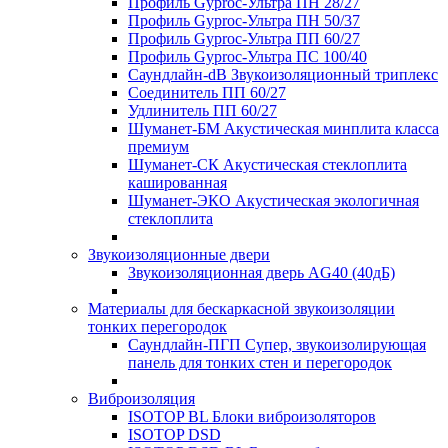
Профиль Gyproc-Ультра ПН 28/27
Профиль Gyproc-Ультра ПН 50/37
Профиль Gyproc-Ультра ПП 60/27
Профиль Gyproc-Ультра ПС 100/40
Саундлайн-dB Звукоизоляционный триплекс
Соединитель ПП 60/27
Удлинитель ПП 60/27
Шуманет-БМ Акустическая минплита класса
премиум
Шуманет-СК Акустическая стеклоплита
кашированная
Шуманет-ЭКО Акустическая экологичная
стеклоплита
Звукоизоляционные двери
Звукоизоляционная дверь AG40 (40дБ)
Материалы для бескаркасной звукоизоляции
тонких перегородок
Саундлайн-ПГП Супер, звукоизолирующая
панель для тонких стен и перегородок
Виброизоляция
ISOTOP BL Блоки виброизоляторов
ISOTOP DSD