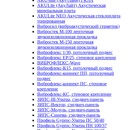
AKU-line (Aку-Лайн) ГКЛА
AKULite (АкуЛайт) Акустическая
минеральная плита
AKULite NEO Акустическая стеклоплита
тонированная
Вибросил (виброакустический герметик)
Вибростек М-100 ленточная
звукоизоляционная прокладка
Вибростек М-150 ленточная
звукоизоляционная прокладка
Виброфлекс 1/30, потолочный подвес
Виброфлекс EP/25, стеновое крепление
ВИБРОФЛЕКС-Wave
Виброфлекс-К15, потолочный подвес
Виброфлекс-коннект ПП, потолочный
подвес
Виброфлекс-коннект ПС, стеновое
крепление
Виброфлекс-КС, стеновое крепление
ЗИПС-III-Ультра, сэндвич-панель
ЗИПС-Вектор, сэндвич-панель
ЗИПС-Модуль, сэндвич-панель
ЗИПС-Синема, сэндвич-панель
Профиль Gyproc-Ультра ПC 50/40
Профиль Gyproc-Ультра ПН 100/37