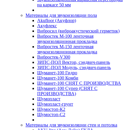
на каркасе 50 мм
Материалы для звукоизоляции пола
Akufloor (Акуфлор)
Акуфлекс
Вибросил (виброакустический герметик)
Вибростек М-100 ленточная
звукоизоляционная прокладка
Вибростек М-150 ленточная
звукоизоляционная прокладка
Вибростек-V300
ЗИПС-ПОЛ Вектор, сэндвич-панель
ЗИПС-ПОЛ Модуль, сэндвич-панель
Шуманет-100 Гидро
Шуманет-100 Комби
Шуманет-100 СНЯТ С ПРОИЗВОДСТВА
Шуманет-100 Супер (СНЯТ С
ПРОИЗВОДСТВА)
Шумопласт
Шумопласт-грунт
Шумостоп-К2
Шумостоп-С2
Материалы для звукоизоляции стен и потолка