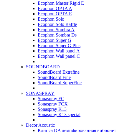
Ecophon Master Rigid E
Ecophon OPTA A
Ecophon OPTA E
Ecophon Solo
Ecophon Solo Baffle
Ecophon Sombra A
Ecophon Sombra Ds
Ecophon Super G
Ecophon Super G Plus
Ecophon Wall panel A
Ecophon Wall panel C
SOUNDBOARD
SoundBoard Extrafine
SoundBoard Fine
SoundBoard SuperFine
SONASPRAY
Sonaspray FC
Sonaspray FCX
Sonaspray K13
Sonaspray K13 special
Decor Acoustic
Клипса DA демпфированная вибронет