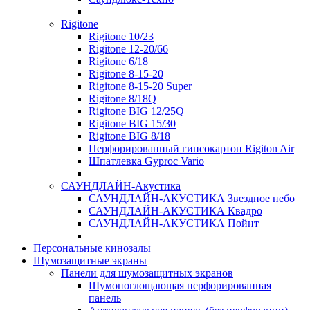
Rigitone
Rigitone 10/23
Rigitone 12-20/66
Rigitone 6/18
Rigitone 8-15-20
Rigitone 8-15-20 Super
Rigitone 8/18Q
Rigitone BIG 12/25Q
Rigitone BIG 15/30
Rigitone BIG 8/18
Перфорированный гипсокартон Rigiton Air
Шпатлевка Gyproc Vario
САУНДЛАЙН-Акустика
САУНДЛАЙН-АКУСТИКА Звездное небо
САУНДЛАЙН-АКУСТИКА Квадро
САУНДЛАЙН-АКУСТИКА Пойнт
Персональные кинозалы
Шумозащитные экраны
Панели для шумозащитных экранов
Шумопоглощающая перфорированная
панель