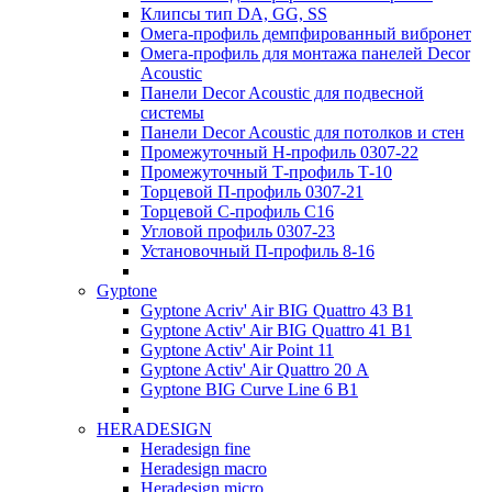
Клипсы тип DA, GG, SS
Омега-профиль демпфированный вибронет
Омега-профиль для монтажа панелей Decor
Acoustic
Панели Decor Acoustic для подвесной
системы
Панели Decor Acoustic для потолков и стен
Промежуточный Н-профиль 0307-22
Промежуточный Т-профиль Т-10
Торцевой П-профиль 0307-21
Торцевой С-профиль С16
Угловой профиль 0307-23
Установочный П-профиль 8-16
Gyptone
Gyptone Acriv' Air BIG Quattro 43 В1
Gyptone Activ' Air BIG Quattro 41 B1
Gyptone Activ' Air Point 11
Gyptone Activ' Air Quattro 20 А
Gyptone BIG Curve Line 6 B1
HERADESIGN
Heradesign fine
Heradesign macro
Heradesign micro