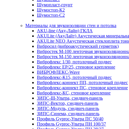
Шумопласт-грунт
Шумостоп-К2
Шумостоп-С2
Материалы для звукоизоляции стен и потолка
AKU-line (Aку-Лайн) ГКЛА
AKULite (АкуЛайт) Акустическая минеральна
AKULite NEO Акустическая стеклоплита тон
Вибросил (виброакустический герметик)
Вибростек М-100 ленточная звукоизоляционн
Вибростек М-150 ленточная звукоизоляционн
Виброфлекс 1/30, потолочный подвес
Виброфлекс EP/25, стеновое крепление
ВИБРОФЛЕКС-Wave
Виброфлекс-К15, потолочный подвес
Виброфлекс-коннект ПП, потолочный подвес
Виброфлекс-коннект ПС, стеновое крепление
Виброфлекс-КС, стеновое крепление
ЗИПС-III-Ультра, сэндвич-панель
ЗИПС-Вектор, сэндвич-панель
ЗИПС-Модуль, сэндвич-панель
ЗИПС-Синема, сэндвич-панель
Профиль Gyproc-Ультра ПC 50/40
Профиль Gyproc-Ультра ПН 100/37