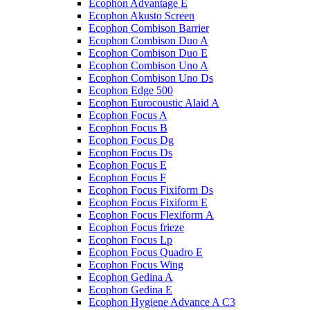
Ecophon Advantage E
Ecophon Akusto Screen
Ecophon Combison Barrier
Ecophon Combison Duo A
Ecophon Combison Duo E
Ecophon Combison Uno A
Ecophon Combison Uno Ds
Ecophon Edge 500
Ecophon Eurocoustic Alaid A
Ecophon Focus A
Ecophon Focus B
Ecophon Focus Dg
Ecophon Focus Ds
Ecophon Focus E
Ecophon Focus F
Ecophon Focus Fixiform Ds
Ecophon Focus Fixiform E
Ecophon Focus Flexiform А
Ecophon Focus frieze
Ecophon Focus Lp
Ecophon Focus Quаdro E
Ecophon Focus Wing
Ecophon Gedina A
Ecophon Gedina E
Ecophon Hygiene Advance A C3