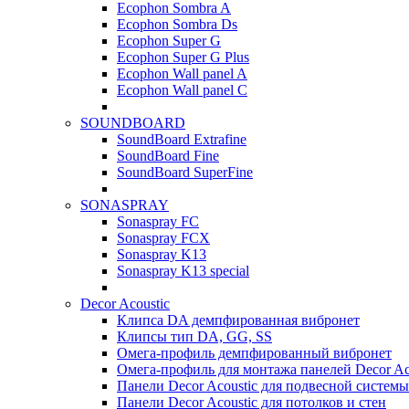
Ecophon Sombra A
Ecophon Sombra Ds
Ecophon Super G
Ecophon Super G Plus
Ecophon Wall panel A
Ecophon Wall panel C
SOUNDBOARD
SoundBoard Extrafine
SoundBoard Fine
SoundBoard SuperFine
SONASPRAY
Sonaspray FC
Sonaspray FCX
Sonaspray K13
Sonaspray K13 special
Decor Acoustic
Клипса DA демпфированная вибронет
Клипсы тип DA, GG, SS
Омега-профиль демпфированный вибронет
Омега-профиль для монтажа панелей Decor Ac
Панели Decor Acoustic для подвесной системы
Панели Decor Acoustic для потолков и стен