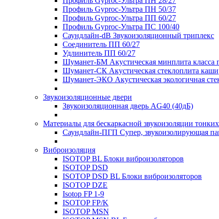
Профиль Gyproc-Ультра ПН 28/27
Профиль Gyproc-Ультра ПН 50/37
Профиль Gyproc-Ультра ПП 60/27
Профиль Gyproc-Ультра ПС 100/40
Саундлайн-dB Звукоизоляционный триплекс
Соединитель ПП 60/27
Удлинитель ПП 60/27
Шуманет-БМ Акустическая минплита класса 
Шуманет-СК Акустическая стеклоплита каши
Шуманет-ЭКО Акустическая экологичная сте
Звукоизоляционные двери
Звукоизоляционная дверь AG40 (40дБ)
Материалы для бескаркасной звукоизоляции тонких
Саундлайн-ПГП Супер, звукоизолирующая пан
Виброизоляция
ISOTOP BL Блоки виброизоляторов
ISOTOP DSD
ISOTOP DSD BL Блоки виброизоляторов
ISOTOP DZE
Isotop FP 1-9
ISOTOP FP/K
ISOTOP MSN