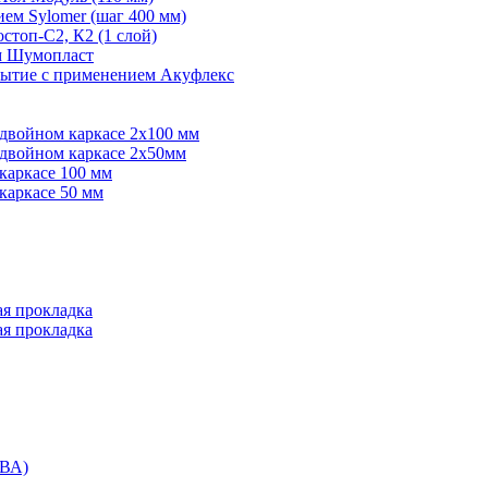
ем Sylomer (шаг 400 мм)
топ-С2, К2 (1 слой)
ем Шумопласт
рытие с применением Акуфлекс
 двойном каркасе 2х100 мм
 двойном каркасе 2х50мм
каркасе 100 мм
каркасе 50 мм
ая прокладка
ая прокладка
ВА)