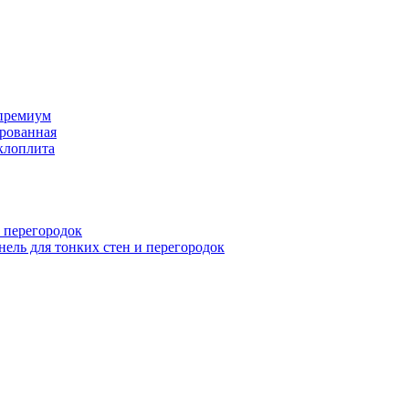
премиум
рованная
клоплита
 перегородок
ель для тонких стен и перегородок