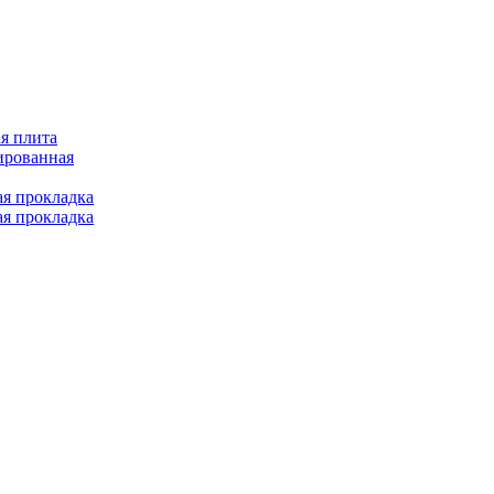
я плита
ированная
ая прокладка
ая прокладка