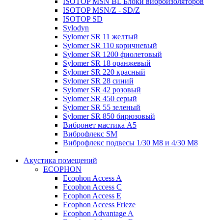
ISOTOP MSN BL Блоки виброизоляторов
ISOTOP MSN/Z - SD/Z
ISOTOP SD
Sylodyn
Sylomer SR 11 желтый
Sylomer SR 110 коричневый
Sylomer SR 1200 фиолетовый
Sylomer SR 18 оранжевый
Sylomer SR 220 красный
Sylomer SR 28 синий
Sylomer SR 42 розовый
Sylomer SR 450 серый
Sylomer SR 55 зеленый
Sylomer SR 850 бирюзовый
Вибронет мастика А5
Виброфлекс SM
Виброфлекс подвесы 1/30 М8 и 4/30 М8
Акустика помещений
ECOPHON
Ecophon Access A
Ecophon Access C
Ecophon Access E
Ecophon Access Frieze
Ecophon Advantage A