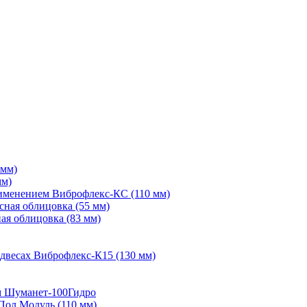
 мм)
мм)
рименением Виброфлекс-КС (110 мм)
сная облицовка (55 мм)
ая облицовка (83 мм)
двесах Виброфлекс-К15 (130 мм)
м Шуманет-100Гидро
Пол Модуль (110 мм)