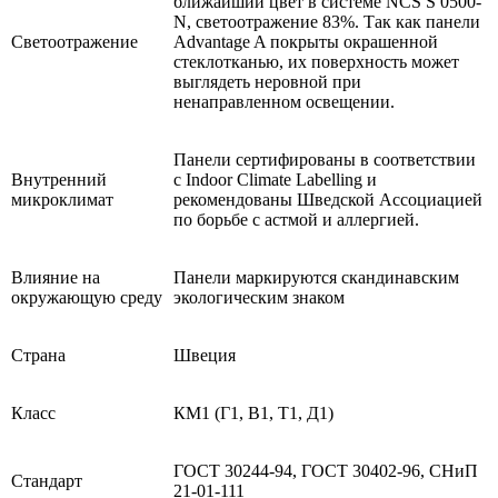
ближайший цвет в системе NCS S 0500-
N, светоотражение 83%. Так как панели
Светоотражение
Advantage A покрыты окрашенной
стеклотканью, их поверхность может
выглядеть неровной при
ненаправленном освещении.
Панели сертифированы в соответствии
Внутренний
с Indoor Climate Labelling и
микроклимат
рекомендованы Шведской Ассоциацией
по борьбе с астмой и аллергией.
Влияние на
Панели маркируются скандинавским
окружающую среду
экологическим знаком
Страна
Швеция
Класс
КМ1 (Г1, В1, Т1, Д1)
ГОСТ 30244-94, ГОСТ 30402-96, СНиП
Стандарт
21-01-111