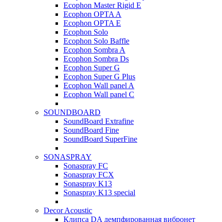
Ecophon Master Rigid E
Ecophon OPTA A
Ecophon OPTA E
Ecophon Solo
Ecophon Solo Baffle
Ecophon Sombra A
Ecophon Sombra Ds
Ecophon Super G
Ecophon Super G Plus
Ecophon Wall panel A
Ecophon Wall panel C
SOUNDBOARD
SoundBoard Extrafine
SoundBoard Fine
SoundBoard SuperFine
SONASPRAY
Sonaspray FC
Sonaspray FCX
Sonaspray K13
Sonaspray K13 special
Decor Acoustic
Клипса DA демпфированная вибронет