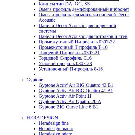
Клипсы тип DA, GG, SS
Омега-профиль демпфированный вибронет
Омега-профиль для монтажа панелей Decor
Acoustic
Панели Decor Acoustic для подвесной
системы
Панели Decor Acoustic для потолков и стен
Промежуточный Н-профиль 0307-22
Промежуточный Т-профиль Т-10
Торцевой П-профиль 0307-21
Торцевой С-профиль С16
Угловой профиль 0307-23
Установочный П-профиль 8-16
Gyptone
Gyptone Acriv' Air BIG Quattro 43 В1
Gyptone Activ' Air BIG Quattro 41 B1
Gyptone Activ' Air Point 11
Gyptone Activ' Air Quattro 20 А
Gyptone BIG Curve Line 6 B1
HERADESIGN
Heradesign fine
Heradesign macro
Heradesign micro