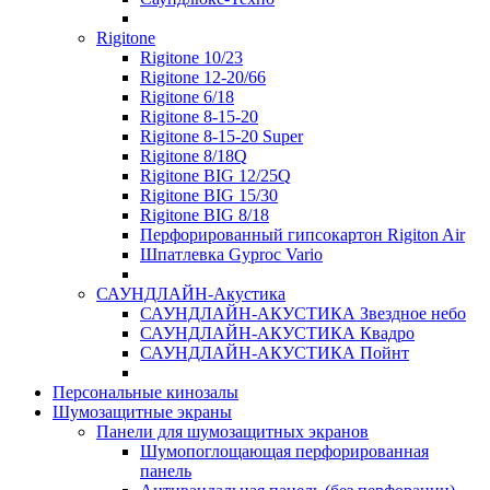
Rigitone
Rigitone 10/23
Rigitone 12-20/66
Rigitone 6/18
Rigitone 8-15-20
Rigitone 8-15-20 Super
Rigitone 8/18Q
Rigitone BIG 12/25Q
Rigitone BIG 15/30
Rigitone BIG 8/18
Перфорированный гипсокартон Rigiton Air
Шпатлевка Gyproc Vario
САУНДЛАЙН-Акустика
САУНДЛАЙН-АКУСТИКА Звездное небо
САУНДЛАЙН-АКУСТИКА Квадро
САУНДЛАЙН-АКУСТИКА Пойнт
Персональные кинозалы
Шумозащитные экраны
Панели для шумозащитных экранов
Шумопоглощающая перфорированная
панель