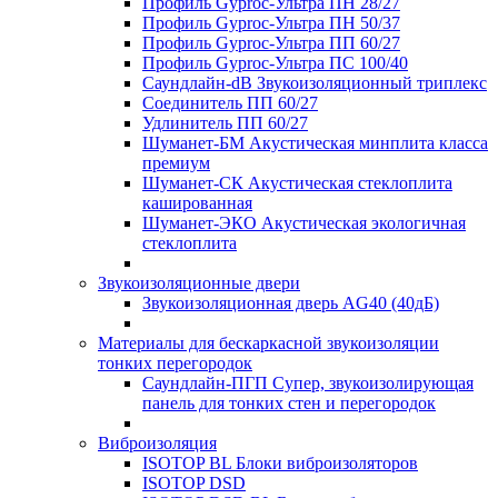
Профиль Gyproc-Ультра ПН 28/27
Профиль Gyproc-Ультра ПН 50/37
Профиль Gyproc-Ультра ПП 60/27
Профиль Gyproc-Ультра ПС 100/40
Саундлайн-dB Звукоизоляционный триплекс
Соединитель ПП 60/27
Удлинитель ПП 60/27
Шуманет-БМ Акустическая минплита класса
премиум
Шуманет-СК Акустическая стеклоплита
кашированная
Шуманет-ЭКО Акустическая экологичная
стеклоплита
Звукоизоляционные двери
Звукоизоляционная дверь AG40 (40дБ)
Материалы для бескаркасной звукоизоляции
тонких перегородок
Саундлайн-ПГП Супер, звукоизолирующая
панель для тонких стен и перегородок
Виброизоляция
ISOTOP BL Блоки виброизоляторов
ISOTOP DSD