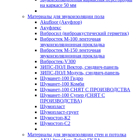
на каркасе 50 мм
Материалы для звукоизоляции пола
Akufloor (Акуфлор)
Акуфлекс
Вибросил (виброакустический герметик)
Вибростек М-100 ленточная
звукоизоляционная прокладка
Вибростек М-150 ленточная
звукоизоляционная прокладка
Вибростек-V300
ЗИПС-ПОЛ Вектор, сэндвич-панель
ЗИПС-ПОЛ Модуль, сэндвич-панель
Шуманет-100 Гидро
Шуманет-100 Комби
Шуманет-100 СНЯТ С ПРОИЗВОДСТВА
Шуманет-100 Супер (СНЯТ С
ПРОИЗВОДСТВА)
Шумопласт
Шумопласт-грунт
Шумостоп-К2
Шумостоп-С2
Материалы для звукоизоляции стен и потолка