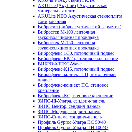
AKU-line (Aку-Лайн) ГКЛА
AKULite (АкуЛайт) Акустическая
минеральная плита
AKULite NEO Акустическая стеклоплита
тонированная
Вибросил (виброакустический герметик)
Вибростек М-100 ленточная
звукоизоляционная прокладка
Вибростек М-150 ленточная
звукоизоляционная прокладка
Виброфлекс 1/30, потолочный подвес
Виброфлекс EP/25, стеновое крепление
ВИБРОФЛЕКС-Wave
Виброфлекс-К15, потолочный подвес
Виброфлекс-коннект ПП, потолочный
подвес
Виброфлекс-коннект ПС, стеновое
крепление
Виброфлекс-КС, стеновое крепление
ЗИПС-III-Ультра, сэндвич-панель
ЗИПС-Вектор, сэндвич-панель
ЗИПС-Модуль, сэндвич-панель
ЗИПС-Синема, сэндвич-панель
Профиль Gyproc-Ультра ПC 50/40
Профиль Gyproc-Ультра ПН 100/37