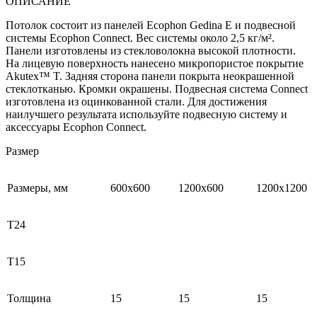
ОПИСАНИЕ
Потолок состоит из панелей Ecophon Gedina E и подвесной
системы Ecophon Connect. Вес системы около 2,5 кг/м².
Панели изготовлены из стекловолокна высокой плотности.
На лицевую поверхность нанесено микропористое покрытие
Akutex™ T. Задняя сторона панели покрыта неокрашенной
стеклотканью. Кромки окрашены. Подвесная система Connect
изготовлена из оцинкованной стали. Для достижения
наилучшего результата используйте подвесную систему и
аксессуары Ecophon Connect.
Размер
Размеры, мм
600х600
1200х600
1200х1200
Т24
Т15
Толщина
15
15
15