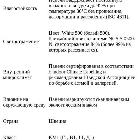
влажность воздуха до 95% при
Влагостойкость
температуре 30°C без провисания,
деформации и расслоения (ISO 4611).
Цвет: White 500 (белый 500),
ближайший цвет в системе NCS S 0500-
Светоотражение
N, светоотражение 84% (более 99% из
которых рассеивается).
Панели сертифированы в соответствии
Внутренний
с Indoor Climate Labelling и
микроклимат
рекомендованы Шведской Ассоциацией
по борьбе с астмой и аллергией.
Влияние на
Панели маркируются скандинавским
окружающую среду
экологическим знаком
Страна
Швеция
Класс
КМ1 (Г1, В1, Т1, Д1)