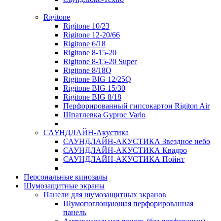
Rigitone
Rigitone 10/23
Rigitone 12-20/66
Rigitone 6/18
Rigitone 8-15-20
Rigitone 8-15-20 Super
Rigitone 8/18Q
Rigitone BIG 12/25Q
Rigitone BIG 15/30
Rigitone BIG 8/18
Перфорированный гипсокартон Rigiton Air
Шпатлевка Gyproc Vario
САУНДЛАЙН-Акустика
САУНДЛАЙН-АКУСТИКА Звездное небо
САУНДЛАЙН-АКУСТИКА Квадро
САУНДЛАЙН-АКУСТИКА Пойнт
Персональные кинозалы
Шумозащитные экраны
Панели для шумозащитных экранов
Шумопоглощающая перфорированная
панель