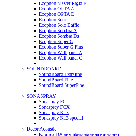
Ecophon Master Rigid E
Ecophon OPTA A
Ecophon OPTA E
Ecophon Solo
Ecophon Solo Baffle
Ecophon Sombra A
Ecophon Sombra Ds
Ecophon Super G
Ecophon Super G Plus
Ecophon Wall panel A
Ecophon Wall panel C
SOUNDBOARD
SoundBoard Extrafine
SoundBoard Fine
SoundBoard SuperFine
SONASPRAY
Sonaspray FC
Sonaspray FCX
Sonaspray K13
Sonaspray K13 special
Decor Acoustic
Клипса DA демпфированная вибронет