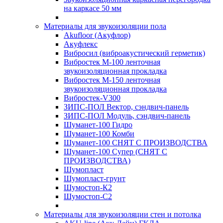
на каркасе 50 мм
Материалы для звукоизоляции пола
Akufloor (Акуфлор)
Акуфлекс
Вибросил (виброакустический герметик)
Вибростек М-100 ленточная
звукоизоляционная прокладка
Вибростек М-150 ленточная
звукоизоляционная прокладка
Вибростек-V300
ЗИПС-ПОЛ Вектор, сэндвич-панель
ЗИПС-ПОЛ Модуль, сэндвич-панель
Шуманет-100 Гидро
Шуманет-100 Комби
Шуманет-100 СНЯТ С ПРОИЗВОДСТВА
Шуманет-100 Супер (СНЯТ С
ПРОИЗВОДСТВА)
Шумопласт
Шумопласт-грунт
Шумостоп-К2
Шумостоп-С2
Материалы для звукоизоляции стен и потолка