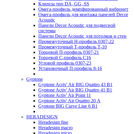
Клипсы тип DA, GG, SS
Омега-профиль демпфированный вибронет
Омега-профиль для монтажа панелей Decor
Acoustic
Панели Decor Acoustic для подвесной
системы
Панели Decor Acoustic для потолков и стен
Промежуточный Н-профиль 0307-22
Промежуточный Т-профиль Т-10
Торцевой П-профиль 0307-21
Торцевой С-профиль С16
Угловой профиль 0307-23
Установочный П-профиль 8-16
Gyptone
Gyptone Acriv' Air BIG Quattro 43 В1
Gyptone Activ' Air BIG Quattro 41 B1
Gyptone Activ' Air Point 11
Gyptone Activ' Air Quattro 20 А
Gyptone BIG Curve Line 6 B1
HERADESIGN
Heradesign fine
Heradesign macro
Heradesign micro