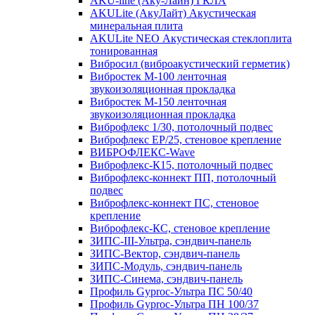
AKU-line (Aку-Лайн) ГКЛА
AKULite (АкуЛайт) Акустическая
минеральная плита
AKULite NEO Акустическая стеклоплита
тонированная
Вибросил (виброакустический герметик)
Вибростек М-100 ленточная
звукоизоляционная прокладка
Вибростек М-150 ленточная
звукоизоляционная прокладка
Виброфлекс 1/30, потолочный подвес
Виброфлекс EP/25, стеновое крепление
ВИБРОФЛЕКС-Wave
Виброфлекс-К15, потолочный подвес
Виброфлекс-коннект ПП, потолочный
подвес
Виброфлекс-коннект ПС, стеновое
крепление
Виброфлекс-КС, стеновое крепление
ЗИПС-III-Ультра, сэндвич-панель
ЗИПС-Вектор, сэндвич-панель
ЗИПС-Модуль, сэндвич-панель
ЗИПС-Синема, сэндвич-панель
Профиль Gyproc-Ультра ПC 50/40
Профиль Gyproc-Ультра ПН 100/37