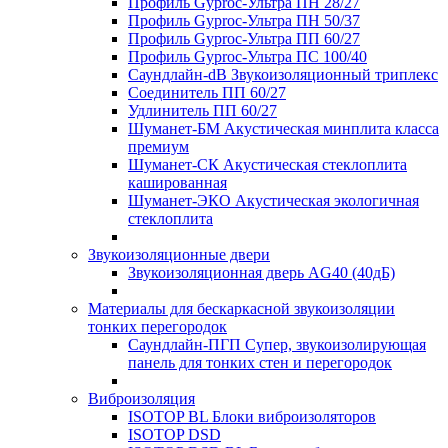
Профиль Gyproc-Ультра ПН 28/27
Профиль Gyproc-Ультра ПН 50/37
Профиль Gyproc-Ультра ПП 60/27
Профиль Gyproc-Ультра ПС 100/40
Саундлайн-dB Звукоизоляционный триплекс
Соединитель ПП 60/27
Удлинитель ПП 60/27
Шуманет-БМ Акустическая минплита класса
премиум
Шуманет-СК Акустическая стеклоплита
кашированная
Шуманет-ЭКО Акустическая экологичная
стеклоплита
Звукоизоляционные двери
Звукоизоляционная дверь AG40 (40дБ)
Материалы для бескаркасной звукоизоляции
тонких перегородок
Саундлайн-ПГП Супер, звукоизолирующая
панель для тонких стен и перегородок
Виброизоляция
ISOTOP BL Блоки виброизоляторов
ISOTOP DSD