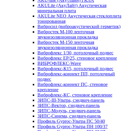
AKU-line (Aку-Лайн) ГКЛА
AKULite (АкуЛайт) Акустическая
минеральная плита
AKULite NEO Акустическая стеклоплита
тонированная
Вибросил (виброакустический герметик)
Вибростек М-100 ленточная
звукоизоляционная прокладка
Вибростек М-150 ленточная
звукоизоляционная прокладка
Виброфлекс 1/30, потолочный подвес
Виброфлекс EP/25, стеновое крепление
ВИБРОФЛЕКС-Wave
Виброфлекс-К15, потолочный подвес
Виброфлекс-коннект ПП, потолочный
подвес
Виброфлекс-коннект ПС, стеновое
крепление
Виброфлекс-КС, стеновое крепление
ЗИПС-III-Ультра, сэндвич-панель
ЗИПС-Вектор, сэндвич-панель
ЗИПС-Модуль, сэндвич-панель
ЗИПС-Синема, сэндвич-панель
Профиль Gyproc-Ультра ПC 50/40
Профиль Gyproc-Ультра ПН 100/37