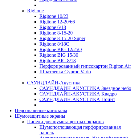
Rigitone
Rigitone 10/23
Rigitone 12-20/66
Rigitone 6/18
Rigitone 8-15-20
Rigitone 8-15-20 Super
Rigitone 8/18Q
Rigitone BIG 12/25Q
Rigitone BIG 15/30
Rigitone BIG 8/18
Перфорированный гипсокартон Rigiton Air
Шпатлевка Gyproc Vario
САУНДЛАЙН-Акустика
САУНДЛАЙН-АКУСТИКА Звездное небо
САУНДЛАЙН-АКУСТИКА Квадро
САУНДЛАЙН-АКУСТИКА Пойнт
Персональные кинозалы
Шумозащитные экраны
Панели для шумозащитных экранов
Шумопоглощающая перфорированная
панель