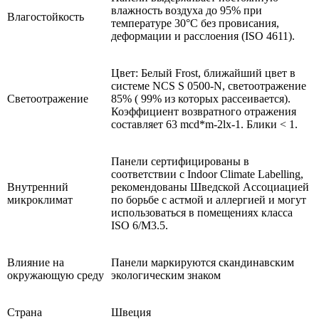
влажность воздуха до 95% при
Влагостойкость
температуре 30°C без провисания,
деформации и расслоения (ISO 4611).
Цвет: Белый Frost, ближайший цвет в
системе NCS S 0500-N, светоотражение
Светоотражение
85% ( 99% из которых рассеивается).
Коэффициент возвратного отражения
составляет 63 mcd*m-2lx-1. Блики < 1.
Панели сертифицированы в
соответствии с Indoor Climate Labelling,
Внутренний
рекомендованы Шведской Ассоциацией
микроклимат
по борьбе с астмой и аллергией и могут
использоваться в помещениях класса
ISO 6/M3.5.
Влияние на
Панели маркируются скандинавским
окружающую среду
экологическим знаком
Страна
Швеция