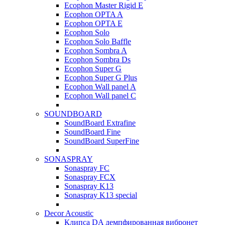
Ecophon Master Rigid E
Ecophon OPTA A
Ecophon OPTA E
Ecophon Solo
Ecophon Solo Baffle
Ecophon Sombra A
Ecophon Sombra Ds
Ecophon Super G
Ecophon Super G Plus
Ecophon Wall panel A
Ecophon Wall panel C
SOUNDBOARD
SoundBoard Extrafine
SoundBoard Fine
SoundBoard SuperFine
SONASPRAY
Sonaspray FC
Sonaspray FCX
Sonaspray K13
Sonaspray K13 special
Decor Acoustic
Клипса DA демпфированная вибронет