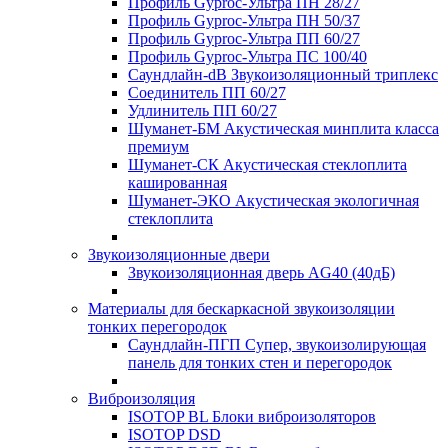
Профиль Gyproc-Ультра ПН 28/27
Профиль Gyproc-Ультра ПН 50/37
Профиль Gyproc-Ультра ПП 60/27
Профиль Gyproc-Ультра ПС 100/40
Саундлайн-dB Звукоизоляционный триплекс
Соединитель ПП 60/27
Удлинитель ПП 60/27
Шуманет-БМ Акустическая минплита класса
премиум
Шуманет-СК Акустическая стеклоплита
кашированная
Шуманет-ЭКО Акустическая экологичная
стеклоплита
Звукоизоляционные двери
Звукоизоляционная дверь AG40 (40дБ)
Материалы для бескаркасной звукоизоляции
тонких перегородок
Саундлайн-ПГП Супер, звукоизолирующая
панель для тонких стен и перегородок
Виброизоляция
ISOTOP BL Блоки виброизоляторов
ISOTOP DSD