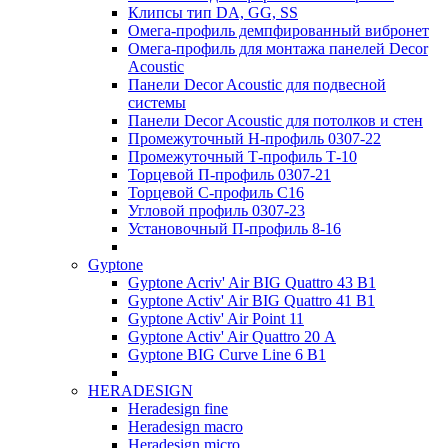
Клипсы тип DA, GG, SS
Омега-профиль демпфированный вибронет
Омега-профиль для монтажа панелей Decor
Acoustic
Панели Decor Acoustic для подвесной
системы
Панели Decor Acoustic для потолков и стен
Промежуточный Н-профиль 0307-22
Промежуточный Т-профиль Т-10
Торцевой П-профиль 0307-21
Торцевой С-профиль С16
Угловой профиль 0307-23
Установочный П-профиль 8-16
Gyptone
Gyptone Acriv' Air BIG Quattro 43 В1
Gyptone Activ' Air BIG Quattro 41 B1
Gyptone Activ' Air Point 11
Gyptone Activ' Air Quattro 20 А
Gyptone BIG Curve Line 6 B1
HERADESIGN
Heradesign fine
Heradesign macro
Heradesign micro