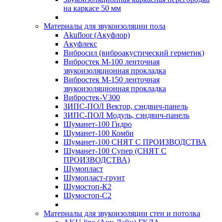
на каркасе 50 мм
Материалы для звукоизоляции пола
Akufloor (Акуфлор)
Акуфлекс
Вибросил (виброакустический герметик)
Вибростек М-100 ленточная
звукоизоляционная прокладка
Вибростек М-150 ленточная
звукоизоляционная прокладка
Вибростек-V300
ЗИПС-ПОЛ Вектор, сэндвич-панель
ЗИПС-ПОЛ Модуль, сэндвич-панель
Шуманет-100 Гидро
Шуманет-100 Комби
Шуманет-100 СНЯТ С ПРОИЗВОДСТВА
Шуманет-100 Супер (СНЯТ С
ПРОИЗВОДСТВА)
Шумопласт
Шумопласт-грунт
Шумостоп-К2
Шумостоп-С2
Материалы для звукоизоляции стен и потолка