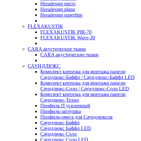
Heradesign micro
Heradesign plano
Heradesign superfine
FLEXAKUSTIK
FLEXAKUSTIK PIR-70
FLEXAKUSTIK Wave-30
CARA акустические ткани
CARA акустические ткани
САУНДЛЮКС
Комплект крепежа для монтажа панели
Саундлюкс-Баффл / Саундлюкс-Баффл LED
Комплект крепежа для монтажа панели
Саундлюкс-Соло / Саундлюкс-Соло LED
Комплект крепежа для монтажа панели
Саундлюкс-Техно
Профиль П усиленный
Профиль-заглушка
Профиль-омега для Саундлюксов
Саундлюкс Баффл
Саундлюкс Баффл LED
Саундлюкс Соло
Саундлюкс Соло LED