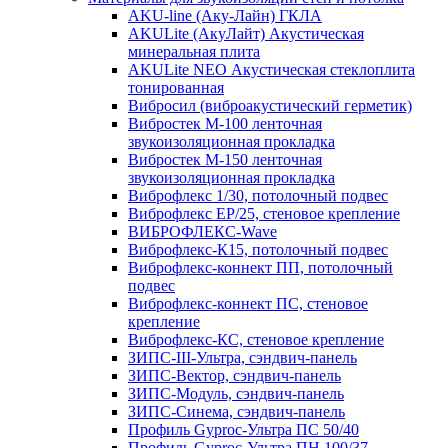
AKU-line (Aку-Лайн) ГКЛА
AKULite (АкуЛайт) Акустическая
минеральная плита
AKULite NEO Акустическая стеклоплита
тонированная
Вибросил (виброакустический герметик)
Вибростек М-100 ленточная
звукоизоляционная прокладка
Вибростек М-150 ленточная
звукоизоляционная прокладка
Виброфлекс 1/30, потолочный подвес
Виброфлекс EP/25, стеновое крепление
ВИБРОФЛЕКС-Wave
Виброфлекс-К15, потолочный подвес
Виброфлекс-коннект ПП, потолочный
подвес
Виброфлекс-коннект ПС, стеновое
крепление
Виброфлекс-КС, стеновое крепление
ЗИПС-III-Ультра, сэндвич-панель
ЗИПС-Вектор, сэндвич-панель
ЗИПС-Модуль, сэндвич-панель
ЗИПС-Синема, сэндвич-панель
Профиль Gyproc-Ультра ПC 50/40
Профиль Gyproc-Ультра ПН 100/37