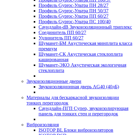
Профиль Gyproc-Ультра ПН 28/27
Профиль Gyproc-Ультра ПН 50/37
Профиль Gyproc-Ультра ПП 60/27
Профиль Gyproc-Ультра ПС 100/40
Саундлайн-dB Звукоизоляционный триплекс
Соединитель ПП 60/27
Удлинитель ПП 60/27
Шуманет-БМ Акустическая минплита класса
премиум
Шуманет-СК Акустическая стеклоплита
кашированная
Шуманет-ЭКО Акустическая экологичная
стеклоплита
Звукоизоляционные двери
Звукоизоляционная дверь AG40 (40дБ)
Материалы для бескаркасной звукоизоляции
тонких перегородок
Саундлайн-ПГП Супер, звукоизолирующая
панель для тонких стен и перегородок
Виброизоляция
ISOTOP BL Блоки виброизоляторов