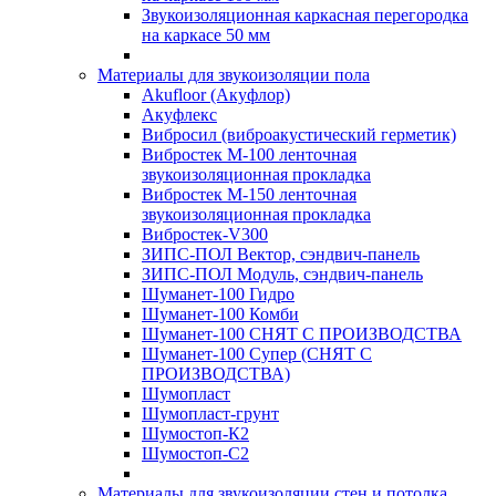
Звукоизоляционная каркасная перегородка
на каркасе 50 мм
Материалы для звукоизоляции пола
Akufloor (Акуфлор)
Акуфлекс
Вибросил (виброакустический герметик)
Вибростек М-100 ленточная
звукоизоляционная прокладка
Вибростек М-150 ленточная
звукоизоляционная прокладка
Вибростек-V300
ЗИПС-ПОЛ Вектор, сэндвич-панель
ЗИПС-ПОЛ Модуль, сэндвич-панель
Шуманет-100 Гидро
Шуманет-100 Комби
Шуманет-100 СНЯТ С ПРОИЗВОДСТВА
Шуманет-100 Супер (СНЯТ С
ПРОИЗВОДСТВА)
Шумопласт
Шумопласт-грунт
Шумостоп-К2
Шумостоп-С2
Материалы для звукоизоляции стен и потолка