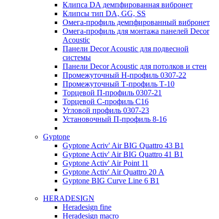
Клипса DA демпфированная вибронет
Клипсы тип DA, GG, SS
Омега-профиль демпфированный вибронет
Омега-профиль для монтажа панелей Decor
Acoustic
Панели Decor Acoustic для подвесной
системы
Панели Decor Acoustic для потолков и стен
Промежуточный Н-профиль 0307-22
Промежуточный Т-профиль Т-10
Торцевой П-профиль 0307-21
Торцевой С-профиль С16
Угловой профиль 0307-23
Установочный П-профиль 8-16
Gyptone
Gyptone Acriv' Air BIG Quattro 43 В1
Gyptone Activ' Air BIG Quattro 41 B1
Gyptone Activ' Air Point 11
Gyptone Activ' Air Quattro 20 А
Gyptone BIG Curve Line 6 B1
HERADESIGN
Heradesign fine
Heradesign macro