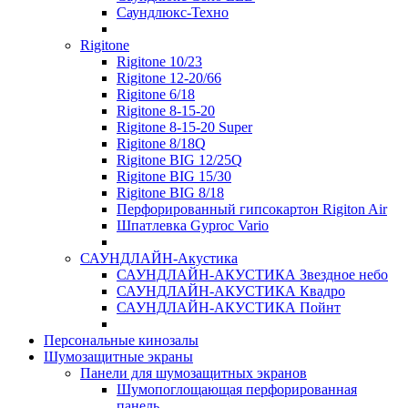
Саундлюкс-Техно
Rigitone
Rigitone 10/23
Rigitone 12-20/66
Rigitone 6/18
Rigitone 8-15-20
Rigitone 8-15-20 Super
Rigitone 8/18Q
Rigitone BIG 12/25Q
Rigitone BIG 15/30
Rigitone BIG 8/18
Перфорированный гипсокартон Rigiton Air
Шпатлевка Gyproc Vario
САУНДЛАЙН-Акустика
САУНДЛАЙН-АКУСТИКА Звездное небо
САУНДЛАЙН-АКУСТИКА Квадро
САУНДЛАЙН-АКУСТИКА Пойнт
Персональные кинозалы
Шумозащитные экраны
Панели для шумозащитных экранов
Шумопоглощающая перфорированная
панель