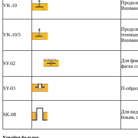
Продоль
VK-10
Вниман
Продоль
VK-10/5
теневы
Внимани
Для фик
SY-02
фаска с
SY-03
П-образ
Для ви
SK-08
бокам, 
Узнайте больше
: