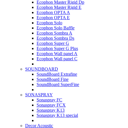
Ecophon Master Rigid Dp
Ecophon Master Rigid E
Ecophon OPTA A
Ecophon OPTA E
Ecophon Solo
Ecophon Solo Baffle
Ecophon Sombra A
Ecophon Sombra Ds
Ecophon Super G
Ecophon Super G Plus
Ecophon Wall panel A
Ecophon Wall panel C
SOUNDBOARD
SoundBoard Extrafine
SoundBoard Fine
SoundBoard SuperFine
SONASPRAY
Sonaspray FC
Sonaspray FCX
Sonaspray K13
Sonaspray K13 special
Decor Acoustic