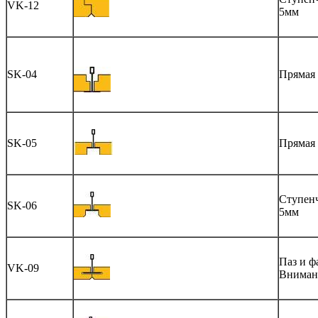
VK-12
5мм
SK-04
Прямая 
SK-05
Прямая 
Ступенч
SK-06
5мм
Паз и ф
VK-09
Вниман