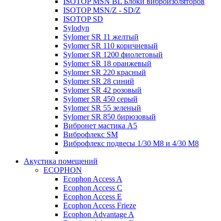
ISOTOP MSN BL Блоки виброизоляторов
ISOTOP MSN/Z - SD/Z
ISOTOP SD
Sylodyn
Sylomer SR 11 желтый
Sylomer SR 110 коричневый
Sylomer SR 1200 фиолетовый
Sylomer SR 18 оранжевый
Sylomer SR 220 красный
Sylomer SR 28 синий
Sylomer SR 42 розовый
Sylomer SR 450 серый
Sylomer SR 55 зеленый
Sylomer SR 850 бирюзовый
Вибронет мастика А5
Виброфлекс SM
Виброфлекс подвесы 1/30 М8 и 4/30 М8
Акустика помещений
ECOPHON
Ecophon Access A
Ecophon Access C
Ecophon Access E
Ecophon Access Frieze
Ecophon Advantage A