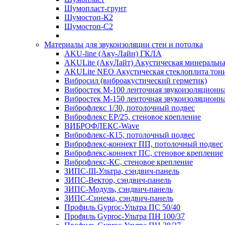
Шумопласт-грунт
Шумостоп-К2
Шумостоп-С2
Материалы для звукоизоляции стен и потолка
AKU-line (Aку-Лайн) ГКЛА
AKULite (АкуЛайт) Акустическая минеральна
AKULite NEO Акустическая стеклоплита тон
Вибросил (виброакустический герметик)
Вибростек М-100 ленточная звукоизоляционн
Вибростек М-150 ленточная звукоизоляционн
Виброфлекс 1/30, потолочный подвес
Виброфлекс EP/25, стеновое крепление
ВИБРОФЛЕКС-Wave
Виброфлекс-К15, потолочный подвес
Виброфлекс-коннект ПП, потолочный подвес
Виброфлекс-коннект ПС, стеновое крепление
Виброфлекс-КС, стеновое крепление
ЗИПС-III-Ультра, сэндвич-панель
ЗИПС-Вектор, сэндвич-панель
ЗИПС-Модуль, сэндвич-панель
ЗИПС-Синема, сэндвич-панель
Профиль Gyproc-Ультра ПC 50/40
Профиль Gyproc-Ультра ПН 100/37