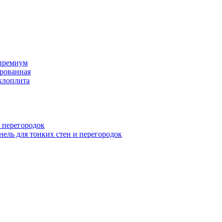
премиум
рованная
клоплита
 перегородок
ель для тонких стен и перегородок