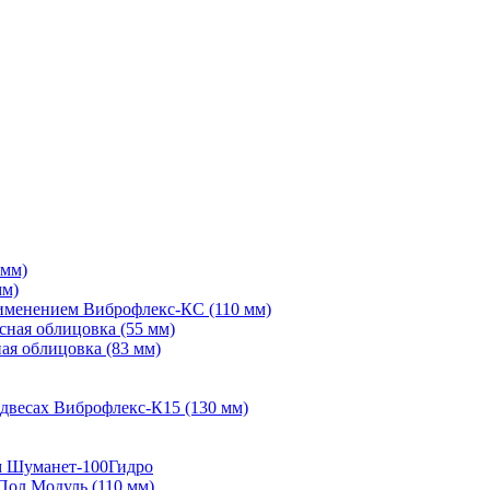
 мм)
мм)
рименением Виброфлекс-КС (110 мм)
сная облицовка (55 мм)
ая облицовка (83 мм)
двесах Виброфлекс-К15 (130 мм)
м Шуманет-100Гидро
Пол Модуль (110 мм)