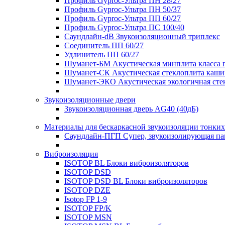
Профиль Gyproc-Ультра ПН 28/27
Профиль Gyproc-Ультра ПН 50/37
Профиль Gyproc-Ультра ПП 60/27
Профиль Gyproc-Ультра ПС 100/40
Саундлайн-dB Звукоизоляционный триплекс
Соединитель ПП 60/27
Удлинитель ПП 60/27
Шуманет-БМ Акустическая минплита класса 
Шуманет-СК Акустическая стеклоплита каши
Шуманет-ЭКО Акустическая экологичная сте
Звукоизоляционные двери
Звукоизоляционная дверь AG40 (40дБ)
Материалы для бескаркасной звукоизоляции тонких
Саундлайн-ПГП Супер, звукоизолирующая пан
Виброизоляция
ISOTOP BL Блоки виброизоляторов
ISOTOP DSD
ISOTOP DSD BL Блоки виброизоляторов
ISOTOP DZE
Isotop FP 1-9
ISOTOP FP/K
ISOTOP MSN