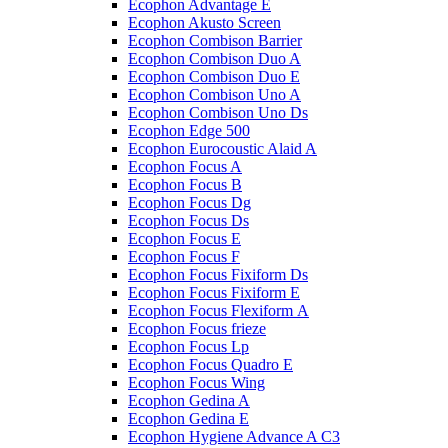
Ecophon Advantage E
Ecophon Akusto Screen
Ecophon Combison Barrier
Ecophon Combison Duo A
Ecophon Combison Duo E
Ecophon Combison Uno A
Ecophon Combison Uno Ds
Ecophon Edge 500
Ecophon Eurocoustic Alaid A
Ecophon Focus A
Ecophon Focus B
Ecophon Focus Dg
Ecophon Focus Ds
Ecophon Focus E
Ecophon Focus F
Ecophon Focus Fixiform Ds
Ecophon Focus Fixiform E
Ecophon Focus Flexiform А
Ecophon Focus frieze
Ecophon Focus Lp
Ecophon Focus Quаdro E
Ecophon Focus Wing
Ecophon Gedina A
Ecophon Gedina E
Ecophon Hygiene Advance A C3