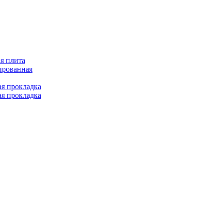
я плита
ированная
ая прокладка
ая прокладка