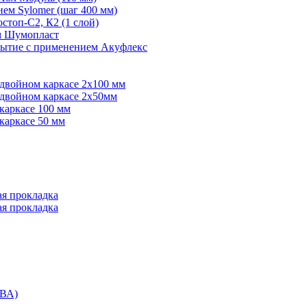
ем Sylomer (шаг 400 мм)
топ-С2, К2 (1 слой)
ем Шумопласт
рытие с применением Акуфлекс
 двойном каркасе 2х100 мм
 двойном каркасе 2х50мм
каркасе 100 мм
каркасе 50 мм
ая прокладка
ая прокладка
ВА)