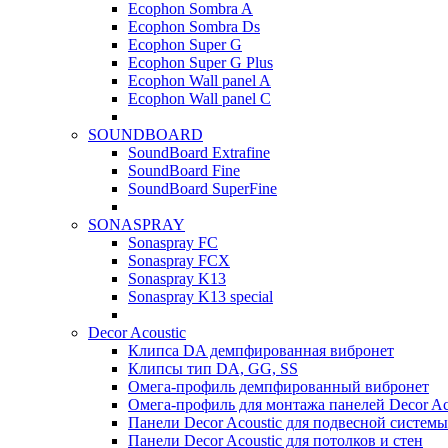
Ecophon Sombra A
Ecophon Sombra Ds
Ecophon Super G
Ecophon Super G Plus
Ecophon Wall panel A
Ecophon Wall panel C
SOUNDBOARD
SoundBoard Extrafine
SoundBoard Fine
SoundBoard SuperFine
SONASPRAY
Sonaspray FC
Sonaspray FCX
Sonaspray K13
Sonaspray K13 special
Decor Acoustic
Клипса DA демпфированная вибронет
Клипсы тип DA, GG, SS
Омега-профиль демпфированный вибронет
Омега-профиль для монтажа панелей Decor Ac
Панели Decor Acoustic для подвесной системы
Панели Decor Acoustic для потолков и стен