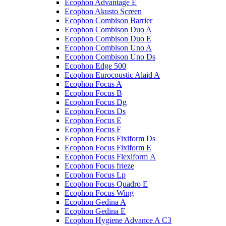
Ecophon Advantage E
Ecophon Akusto Screen
Ecophon Combison Barrier
Ecophon Combison Duo A
Ecophon Combison Duo E
Ecophon Combison Uno A
Ecophon Combison Uno Ds
Ecophon Edge 500
Ecophon Eurocoustic Alaid A
Ecophon Focus A
Ecophon Focus B
Ecophon Focus Dg
Ecophon Focus Ds
Ecophon Focus E
Ecophon Focus F
Ecophon Focus Fixiform Ds
Ecophon Focus Fixiform E
Ecophon Focus Flexiform А
Ecophon Focus frieze
Ecophon Focus Lp
Ecophon Focus Quаdro E
Ecophon Focus Wing
Ecophon Gedina A
Ecophon Gedina E
Ecophon Hygiene Advance A C3