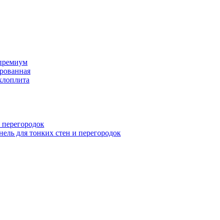
премиум
рованная
клоплита
 перегородок
ель для тонких стен и перегородок