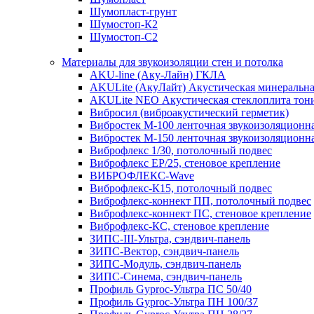
Шумопласт-грунт
Шумостоп-К2
Шумостоп-С2
Материалы для звукоизоляции стен и потолка
AKU-line (Aку-Лайн) ГКЛА
AKULite (АкуЛайт) Акустическая минеральна
AKULite NEO Акустическая стеклоплита тон
Вибросил (виброакустический герметик)
Вибростек М-100 ленточная звукоизоляционн
Вибростек М-150 ленточная звукоизоляционн
Виброфлекс 1/30, потолочный подвес
Виброфлекс EP/25, стеновое крепление
ВИБРОФЛЕКС-Wave
Виброфлекс-К15, потолочный подвес
Виброфлекс-коннект ПП, потолочный подвес
Виброфлекс-коннект ПС, стеновое крепление
Виброфлекс-КС, стеновое крепление
ЗИПС-III-Ультра, сэндвич-панель
ЗИПС-Вектор, сэндвич-панель
ЗИПС-Модуль, сэндвич-панель
ЗИПС-Синема, сэндвич-панель
Профиль Gyproc-Ультра ПC 50/40
Профиль Gyproc-Ультра ПН 100/37