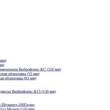
 мм)
мм)
рименением Виброфлекс-КС (110 мм)
сная облицовка (55 мм)
ая облицовка (83 мм)
двесах Виброфлекс-К15 (130 мм)
м Шуманет-100Гидро
Пол Модуль (110 мм)