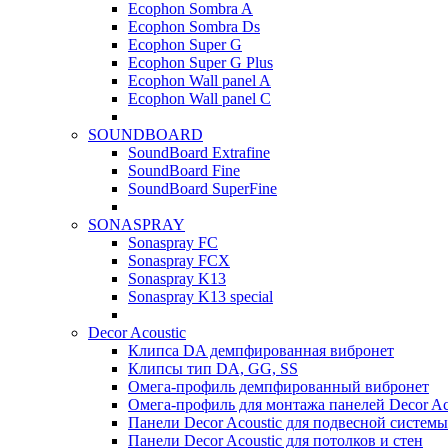
Ecophon Sombra A
Ecophon Sombra Ds
Ecophon Super G
Ecophon Super G Plus
Ecophon Wall panel A
Ecophon Wall panel C
SOUNDBOARD
SoundBoard Extrafine
SoundBoard Fine
SoundBoard SuperFine
SONASPRAY
Sonaspray FC
Sonaspray FCX
Sonaspray K13
Sonaspray K13 special
Decor Acoustic
Клипса DA демпфированная вибронет
Клипсы тип DA, GG, SS
Омега-профиль демпфированный вибронет
Омега-профиль для монтажа панелей Decor Ac
Панели Decor Acoustic для подвесной системы
Панели Decor Acoustic для потолков и стен