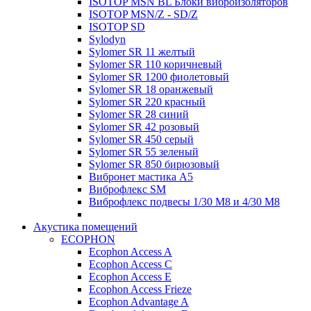
ISOTOP MSN BL Блоки виброизоляторов
ISOTOP MSN/Z - SD/Z
ISOTOP SD
Sylodyn
Sylomer SR 11 желтый
Sylomer SR 110 коричневый
Sylomer SR 1200 фиолетовый
Sylomer SR 18 оранжевый
Sylomer SR 220 красный
Sylomer SR 28 синий
Sylomer SR 42 розовый
Sylomer SR 450 серый
Sylomer SR 55 зеленый
Sylomer SR 850 бирюзовый
Вибронет мастика А5
Виброфлекс SM
Виброфлекс подвесы 1/30 М8 и 4/30 М8
Акустика помещений
ECOPHON
Ecophon Access A
Ecophon Access C
Ecophon Access E
Ecophon Access Frieze
Ecophon Advantage A