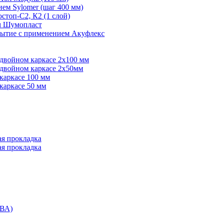
ем Sylomer (шаг 400 мм)
топ-С2, К2 (1 слой)
ем Шумопласт
рытие с применением Акуфлекс
 двойном каркасе 2х100 мм
 двойном каркасе 2х50мм
каркасе 100 мм
каркасе 50 мм
ая прокладка
ая прокладка
ВА)