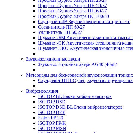
Профиль Gyproc-Ультра ПН 28/27
Профиль Gyproc-Ультра ПН 50/37
Профиль Gyproc-Ультра ПП 60/27
Профиль Gyproc-Ультра ПС 100/40
Саундлайн-dB Звукоизоляционный триплекс
Соединитель ПП 60/27
Удлинитель ПП 60/27
Шуманет-БМ Акустическая минплита класса 
Шуманет-СК Акустическая стеклоплита каши
Шуманет-ЭКО Акустическая экологичная сте
Звукоизоляционные двери
Звукоизоляционная дверь AG40 (40дБ)
Материалы для бескаркасной звукоизоляции тонких
Саундлайн-ПГП Супер, звукоизолирующая пан
Виброизоляция
ISOTOP BL Блоки виброизоляторов
ISOTOP DSD
ISOTOP DSD BL Блоки виброизоляторов
ISOTOP DZE
Isotop FP 1-9
ISOTOP FP/K
ISOTOP MSN