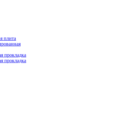
я плита
ированная
ая прокладка
ая прокладка