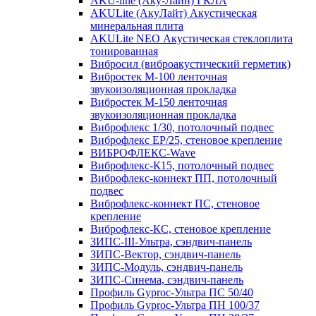
AKU-line (Aку-Лайн) ГКЛА
AKULite (АкуЛайт) Акустическая
минеральная плита
AKULite NEO Акустическая стеклоплита
тонированная
Вибросил (виброакустический герметик)
Вибростек М-100 ленточная
звукоизоляционная прокладка
Вибростек М-150 ленточная
звукоизоляционная прокладка
Виброфлекс 1/30, потолочный подвес
Виброфлекс EP/25, стеновое крепление
ВИБРОФЛЕКС-Wave
Виброфлекс-К15, потолочный подвес
Виброфлекс-коннект ПП, потолочный
подвес
Виброфлекс-коннект ПС, стеновое
крепление
Виброфлекс-КС, стеновое крепление
ЗИПС-III-Ультра, сэндвич-панель
ЗИПС-Вектор, сэндвич-панель
ЗИПС-Модуль, сэндвич-панель
ЗИПС-Синема, сэндвич-панель
Профиль Gyproc-Ультра ПC 50/40
Профиль Gyproc-Ультра ПН 100/37