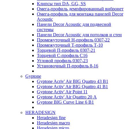
Клипсы тип DA, GG, SS
Омега-профиль демпфированный вибронет
Омега-профиль для монтажа панелей Decor
Acoustic
Панели Decor Acoustic для подвесной
системы
Панели Decor Acoustic для потолков и стен
Промежуточный Н-профиль 0307-22
Промежуточный Т-профиль Т-10
Торцевой П-профиль 0307-21
Торцевой С-профиль С16
Угловой профиль 0307-23
Установочный П-профиль 8-16
Gyptone
Gyptone Acriv' Air BIG Quattro 43 В1
Gyptone Activ' Air BIG Quattro 41 B1
Gyptone Activ' Air Point 11
Gyptone Activ' Air Quattro 20 А
Gyptone BIG Curve Line 6 B1
HERADESIGN
Heradesign fine
Heradesign macro
Heradesign micro