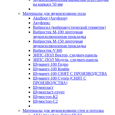
на каркасе 50 мм
Материалы для звукоизоляции пола
Akufloor (Акуфлор)
Акуфлекс
Вибросил (виброакустический герметик)
Вибростек М-100 ленточная
звукоизоляционная прокладка
Вибростек М-150 ленточная
звукоизоляционная прокладка
Вибростек-V300
ЗИПС-ПОЛ Вектор, сэндвич-панель
ЗИПС-ПОЛ Модуль, сэндвич-панель
Шуманет-100 Гидро
Шуманет-100 Комби
Шуманет-100 СНЯТ С ПРОИЗВОДСТВА
Шуманет-100 Супер (СНЯТ С
ПРОИЗВОДСТВА)
Шумопласт
Шумопласт-грунт
Шумостоп-К2
Шумостоп-С2
Материалы для звукоизоляции стен и потолка