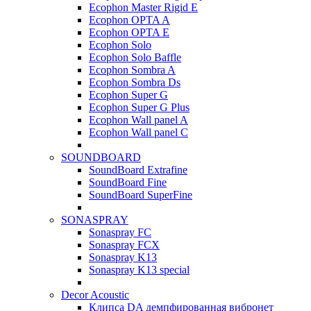
Ecophon Master Rigid E
Ecophon OPTA A
Ecophon OPTA E
Ecophon Solo
Ecophon Solo Baffle
Ecophon Sombra A
Ecophon Sombra Ds
Ecophon Super G
Ecophon Super G Plus
Ecophon Wall panel A
Ecophon Wall panel C
SOUNDBOARD
SoundBoard Extrafine
SoundBoard Fine
SoundBoard SuperFine
SONASPRAY
Sonaspray FC
Sonaspray FCX
Sonaspray K13
Sonaspray K13 special
Decor Acoustic
Клипса DA демпфированная вибронет