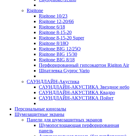
Rigitone
Rigitone 10/23
Rigitone 12-20/66
Rigitone 6/18
Rigitone 8-15-20
Rigitone 8-15-20 Super
Rigitone 8/18Q
Rigitone BIG 12/25Q
Rigitone BIG 15/30
Rigitone BIG 8/18
Перфорированный гипсокартон Rigiton Air
Шпатлевка Gyproc Vario
САУНДЛАЙН-Акустика
САУНДЛАЙН-АКУСТИКА Звездное небо
САУНДЛАЙН-АКУСТИКА Квадро
САУНДЛАЙН-АКУСТИКА Пойнт
Персональные кинозалы
Шумозащитные экраны
Панели для шумозащитных экранов
Шумопоглощающая перфорированная
панель