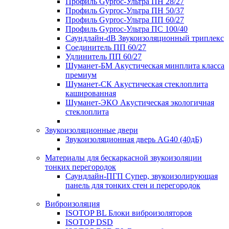
Профиль Gyproc-Ультра ПН 28/27
Профиль Gyproc-Ультра ПН 50/37
Профиль Gyproc-Ультра ПП 60/27
Профиль Gyproc-Ультра ПС 100/40
Саундлайн-dB Звукоизоляционный триплекс
Соединитель ПП 60/27
Удлинитель ПП 60/27
Шуманет-БМ Акустическая минплита класса
премиум
Шуманет-СК Акустическая стеклоплита
кашированная
Шуманет-ЭКО Акустическая экологичная
стеклоплита
Звукоизоляционные двери
Звукоизоляционная дверь AG40 (40дБ)
Материалы для бескаркасной звукоизоляции
тонких перегородок
Саундлайн-ПГП Супер, звукоизолирующая
панель для тонких стен и перегородок
Виброизоляция
ISOTOP BL Блоки виброизоляторов
ISOTOP DSD